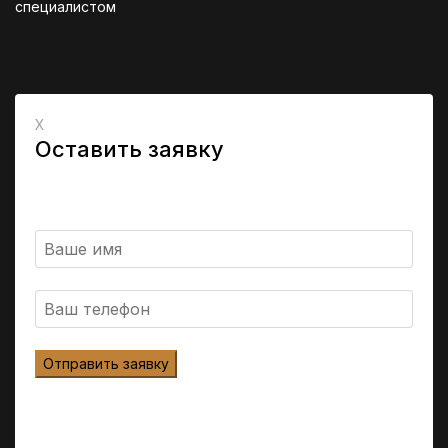
специалистом
X
Оставить заявку
Заполните форму и мы перезвоним вам для
уточнения деталей и ответим на все ваши вопросы.
Заполните правильно Имя
Заполните правильно телефон
Отправить заявку
Нажимая на кнопку, вы соглашаетесь с условиями
обработки персональных данных